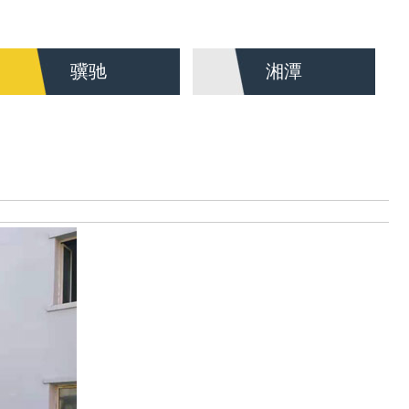
骥驰
湘潭